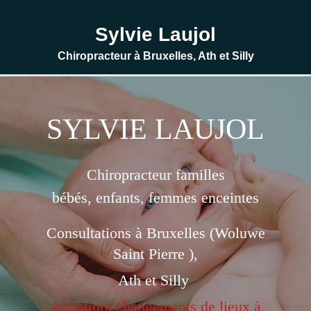
Sylvie Laujol
Chiropracteur à Bruxelles, Ath et Silly
SYLVIE LAUJOL
Chiropracteur familles
bébés, enfants, femmes enceintes
Consultations à Bruxelles (Woluwe
Saint Pierre ),
Ath et Silly
Attention: changements de lieux à