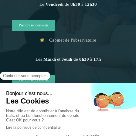
Le
Vendredi
de
8h30
à
12h30
Prendre rendez-vous
Cabinet de l'observatoire
Les
Mardi
et
Jeudi
de
8h30
à
17h
Prendre rendez-vous
Plan du site
Mentions légales
Création et référencement du site par Simplébo
Site partenaire de
AFC